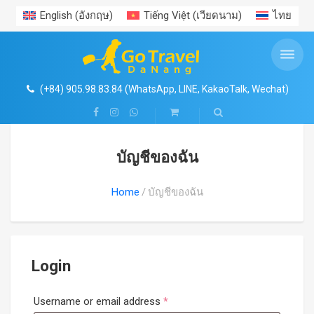
English
(
อังกฤษ
)
Tiếng Việt
(
เวียดนาม
)
ไทย
ทัวร์รายวัน Daily tours
ข้อมูลการท่องเที่ยว
ตั๋วเข้าชมสถานที่
Search
ร้านค้า
บริการรถรับส่งสนามบิน (Airport Transfers)
แพ็กเกจทัวร์เวียดนาม (Vietnam Package Tours)
บริการเช่ารถพร้อมคนขับ (Car Rental with Driver)
รถรับส่งสนามบินฮานอย (Hanoi Airport Transfer)
MEKONG DELTA
ข่าวสาร
ตั๋วเข้าชมสถานที่
ฮานอย และ เขตใกล้เคียง
o เช่ารถที่ฮานอย (Car Rental in Hanoi)
4
o ทัวร์ฮานอย & ฮาลองเบย์ (Hanoi & Ha Long Bay Tours)
(+84) 905.98.83.84 (WhatsApp, LINE, KakaoTalk, Wechat)
สวนบ่อน้ำพุร้อน Nui Than Tai
ประสบการณ์ท่องเที่ยว
โฮจิมินห์ และะเขตใกล้เคียง
o เช่ารถที่โฮจิมินห์ (Car Rental in Ho Chi Minh)
o ทัวร์โฮจิมินห์ & แม่น้ำโขง (Ho Chi Minh & Mekong Delta Tours)
o รถรับส่งสนามบินฟูก๊วก (Phu Quoc Airport Transfer)
บัญชีของฉัน
o ทัวร์ดานัง & ฮอยอัน (Da Nang & Hoi An Tours)
สวนสนุก VIN WONDERS ฮอยอาน
สถานที่ท่องเที่ยว
ญาจาง – ดาลัด
o เช่ารถที่ดานัง (Car Rental in Da Nang)
o รถรับส่งสนามบินโฮจิมินห์ (Ho Chi Minh Airport Transfer)
Home
บัญชีของฉัน
o ทัวร์เมืองโบราณเว้ (Hue Heritage Tours)
สวนน้ำ MIKAZUKI
อาหาร
ฟู๊กว๊ก
o เช่ารถที่เว้ (Car Rental in Hue)
o รถรับส่งสนามบินดานัง (Da Nang Airport Transfer)
o ทัวร์ทะเลญาตราง (Nha Trang Island Tours)
o รถรับส่งสนามบินเว้ (Hue Airport Transfer)
วีซ่า – พาสปอร์ต
o เช่ารถที่ญาตราง (Car Rental in Nha Trang)
Login
o เช่ารถที่ฟูก๊วก (Car Rental in Phu Quoc)
o รถรับส่งสนามบินญาตราง (Nha Trang Airport Transfer)
Required
Username or email address
*
มูยเน่ – ทะเลทราย