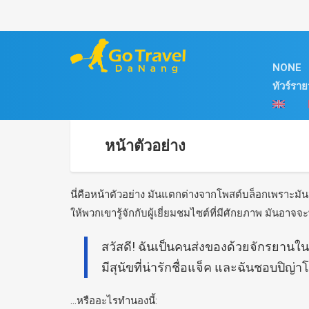
บริการเช่ารถพร้อมคนขับ (Car Rental with Driver)
แพ็กเกจทัวร์เวียดนาม (Vietnam Package Tours)
บริการรถรับส่งสนามบิน (Airport Transfers)
ทัวร์รายวัน Daily tours
ข้อมูลการท่องเที่ยว
ตั๋วเข้าชมสถานที่
Search
ร้านค้า
NONE
ทัวร์รา
o ทัวร์ฮานอย & ฮาลองเบย์ (Hanoi & Ha Long Bay Tours)
รถรับส่งสนามบินฮานอย (Hanoi Airport Transfer)
MEKONG DELTA
ข่าวสาร
ตั๋วเข้าชมสถานที่
ฮานอย และ เขตใกล้เคียง
o เช่ารถที่ฮานอย (Car Rental in Hanoi)
4
o รถรับส่งสนามบินฟูก๊วก (Phu Quoc Airport Transfer)
สวนบ่อน้ำพุร้อน Nui Than Tai
ประสบการณ์ท่องเที่ยว
โฮจิมินห์ และะเขตใกล้เคียง
o เช่ารถที่โฮจิมินห์ (Car Rental in Ho Chi Minh)
o ทัวร์โฮจิมินห์ & แม่น้ำโขง (Ho Chi Minh & Mekong Delta Tours)
หน้าตัวอย่าง
o ทัวร์ดานัง & ฮอยอัน (Da Nang & Hoi An Tours)
o รถรับส่งสนามบินโฮจิมินห์ (Ho Chi Minh Airport Transfer)
สวนสนุก VIN WONDERS ฮอยอาน
สถานที่ท่องเที่ยว
ญาจาง – ดาลัด
o เช่ารถที่ดานัง (Car Rental in Da Nang)
o ทัวร์เมืองโบราณเว้ (Hue Heritage Tours)
o รถรับส่งสนามบินดานัง (Da Nang Airport Transfer)
สวนน้ำ MIKAZUKI
อาหาร
ฟู๊กว๊ก
o เช่ารถที่เว้ (Car Rental in Hue)
นี่คือหน้าตัวอย่าง มันแตกต่างจากโพสต์บล็อกเพราะมัน
ให้พวกเขารู้จักกับผู้เยี่ยมชมไซต์ที่มีศักยภาพ มันอาจจ
o ทัวร์ทะเลญาตราง (Nha Trang Island Tours)
o รถรับส่งสนามบินเว้ (Hue Airport Transfer)
วีซ่า – พาสปอร์ต
o เช่ารถที่ญาตราง (Car Rental in Nha Trang)
สวัสดี! ฉันเป็นคนส่งของด้วยจักรยาน
o รถรับส่งสนามบินญาตราง (Nha Trang Airport Transfer)
o เช่ารถที่ฟูก๊วก (Car Rental in Phu Quoc)
มีสุนัขที่น่ารักชื่อแจ็ค และฉันชอบปิญ
มูยเน่ – ทะเลทราย
...หรืออะไรทำนองนี้: