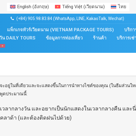
English
(
อังกฤษ
)
Tiếng Việt
(
เวียดนาม
)
ไทย
(+84) 905.98.83.84 (WhatsApp, LINE, KakaoTalk, Wechat)
แพ็กเกจทัวร์เวียดนาม (VIETNAM PACKAGE TOURS)
บริก
ยวัน DAILY TOURS
ข้อมูลการท่องเที่ยว
ร้านค้า
บริการเช
จะอยู่ในที่เดียวและจะแสดงขึ้นในการนำทางไซต์ของคุณ (ในธีมส่วนใหญ่)
ะพูดประมาณนี้:
ในเวลากลางวัน และอยากเป็นนักแสดงในเวลากลางคืน และนี่
่าโคลาด้า (และต้องติดฝนไปด้วย)