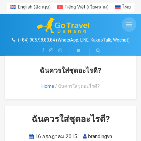
English
(
อังกฤษ
)
Tiếng Việt
(
เวียดนาม
)
ไทย
ทัวร์รายวัน Daily tours
ข้อมูลการท่องเที่ยว
ตั๋วเข้าชมสถานที่
Search
ร้านค้า
บริการรถรับส่งสนามบิน (Airport Transfers)
แพ็กเกจทัวร์เวียดนาม (Vietnam Package Tours)
บริการเช่ารถพร้อมคนขับ (Car Rental with Driver)
รถรับส่งสนามบินฮานอย (Hanoi Airport Transfer)
MEKONG DELTA
ข่าวสาร
ตั๋วเข้าชมสถานที่
ฮานอย และ เขตใกล้เคียง
o เช่ารถที่ฮานอย (Car Rental in Hanoi)
4
o ทัวร์ฮานอย & ฮาลองเบย์ (Hanoi & Ha Long Bay Tours)
(+84) 905.98.83.84 (WhatsApp, LINE, KakaoTalk, Wechat)
สวนบ่อน้ำพุร้อน Nui Than Tai
ประสบการณ์ท่องเที่ยว
โฮจิมินห์ และะเขตใกล้เคียง
o เช่ารถที่โฮจิมินห์ (Car Rental in Ho Chi Minh)
o ทัวร์โฮจิมินห์ & แม่น้ำโขง (Ho Chi Minh & Mekong Delta Tours)
o รถรับส่งสนามบินฟูก๊วก (Phu Quoc Airport Transfer)
ฉันควรใส่ชุดอะไรดี?
o ทัวร์ดานัง & ฮอยอัน (Da Nang & Hoi An Tours)
สวนสนุก VIN WONDERS ฮอยอาน
สถานที่ท่องเที่ยว
ญาจาง – ดาลัด
o เช่ารถที่ดานัง (Car Rental in Da Nang)
o รถรับส่งสนามบินโฮจิมินห์ (Ho Chi Minh Airport Transfer)
Home
ฉันควรใส่ชุดอะไรดี?
o ทัวร์เมืองโบราณเว้ (Hue Heritage Tours)
สวนน้ำ MIKAZUKI
อาหาร
ฟู๊กว๊ก
o เช่ารถที่เว้ (Car Rental in Hue)
o รถรับส่งสนามบินดานัง (Da Nang Airport Transfer)
o ทัวร์ทะเลญาตราง (Nha Trang Island Tours)
o รถรับส่งสนามบินเว้ (Hue Airport Transfer)
วีซ่า – พาสปอร์ต
o เช่ารถที่ญาตราง (Car Rental in Nha Trang)
ฉันควรใส่ชุดอะไรดี?
o เช่ารถที่ฟูก๊วก (Car Rental in Phu Quoc)
o รถรับส่งสนามบินญาตราง (Nha Trang Airport Transfer)
มูยเน่ – ทะเลทราย
16 กรกฎาคม 2015
brandingvn