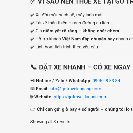
✅ VÌ SAO NÊN THUÊ XE TẠI GO 
✔️ Xe đời mới, sạch sẽ, máy lạnh mát
✔️ Tài xế thân thiện – rành đường du lịch
✔️ Giá
niêm yết rõ ràng – không chặt chém
✔️ Hỗ trợ khách
Việt Nam đáp chuyến bay
nhanh c
✔️ Linh hoạt lịch trình theo yêu cầu
📞 ĐẶT XE NHANH – CÓ XE NGAY
📲
Hotline / Zalo / WhatsApp:
0905 98 83 84
📧
Email:
info@gotraveldanang.com
🌐
Website:
https://gotraveldanang.com
👉
Chỉ cần gửi giờ bay + số người – chúng tôi lo 
Sorted
Showing all 3 results
by