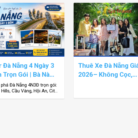
r Đà Nẵng 4 Ngày 3
Thuê Xe Đà Nẵng Gi
 Trọn Gói | Bà Nà
2026– Không Cọc,
s – Hội An – City
Thanh Toán Sau, Xe
phá Đà Nẵng 4N3Đ trọn gói:
Hills, Cầu Vàng, Hội An, City
 | Giá Tốt
– Không Phát Sinh
 Đón sân bay/ga tàu, khách
–4 sao, giá từ 2.990.000đ. Đặt
hôm nay!