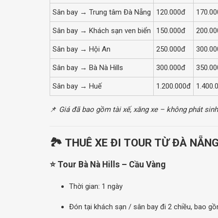
Sân bay → Trung tâm Đà Nẵng
120.000đ
170.00
Sân bay → Khách sạn ven biển
150.000đ
200.00
Sân bay → Hội An
250.000đ
300.00
Sân bay → Bà Nà Hills
300.000đ
350.00
Sân bay → Huế
1.200.000đ
1.400.
📌
Giá đã bao gồm tài xế, xăng xe – không phát sinh
🏞️ THUÊ XE ĐI TOUR TỪ ĐÀ NẴN
⭐ Tour Bà Nà Hills – Cầu Vàng
Thời gian: 1 ngày
Đón tại khách sạn / sân bay đi 2 chiều, bao g