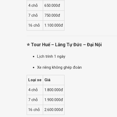
4 chỗ
650.000đ
7 chỗ
750.000đ
16 chỗ
1.100.000đ
⭐ Tour Huế – Lăng Tự Đức – Đại Nội
Lịch trình 1 ngày
Xe riêng không ghép đoàn
Loại xe
Giá
4 chỗ
1.800.000đ
7 chỗ
1.900.000đ
16 chỗ
2.600.000đ