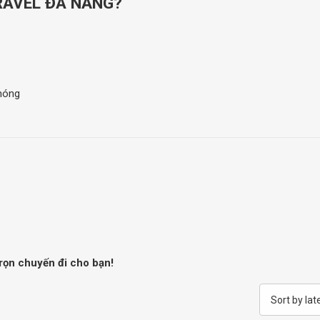
TRAVEL ĐÀ NẴNG?
hóng
trọn chuyến đi cho bạn!
Sort by lat