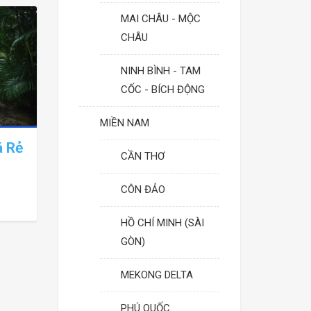
MAI CHÂU - MỘC
CHÂU
NINH BÌNH - TAM
CỐC - BÍCH ĐỘNG
MIỀN NAM
á Rẻ
CẦN THƠ
 Đẹp
CÔN ĐẢO
HỒ CHÍ MINH (SÀI
GÒN)
MEKONG DELTA
PHÚ QUỐC