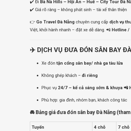
✔️ Đi
Bà Nà Hills – Hội An – Huế – City Tour Đà 
✔️ Giá rõ ràng – không phát sinh – tài xế thân thiện
RỪNG DỪA BẢY MẪU- HỘI AN
👉
Go Travel Đà Nẵng
chuyên cung cấp
dịch vụ th
CỐ ĐÔ HUẾ
Việt, khởi hành nhanh – đặt xe dễ dàng. 📲
Hotline /
CÙ LAO CHÀM
✈️ DỊCH VỤ ĐƯA ĐÓN SÂN BAY Đ
Xe đón
tận cổng sân bay/ nhà ga tàu lửa
Không ghép khách –
đi riêng
Phục vụ
24/7 – kể cả sáng sớm & khuya 📲 
Phù hợp: gia đình, nhóm bạn, khách công tác
🚘 Bảng giá đưa đón sân bay Đà Nẵng (tham
Tuyến
4 chỗ
7 chỗ