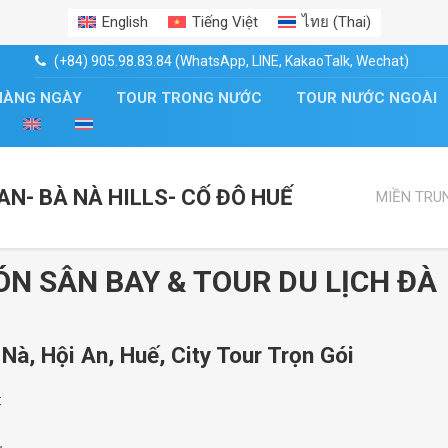
English
Tiếng Việt
ไทย
(
Thai
)
(+84) 905.98.83.84 (WhatsApp, LINE, KakaoTalk, Wechat)
HÀNG NGÀY
TOUR TRONG NƯỚC
TOUR NƯỚC NGOÀI
AN- BÀ NÀ HILLS- CỐ ĐÔ HUẾ
MIỀN TRUN
ÓN SÂN BAY & TOUR DU LỊCH ĐÀ
à, Hội An, Huế, City Tour Trọn Gói
: