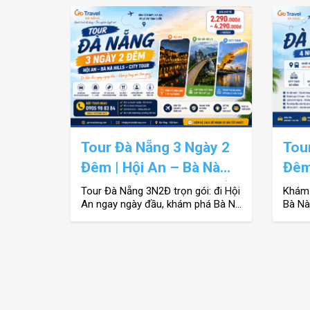
latest
Tour Đà Nẵng 3 Ngày 2
Tou
Đêm | Hội An – Bà Nà
Đêm
Hills – Trọn Gói Giá Tốt
Hill
Tour Đà Nẵng 3N2Đ trọn gói: đi Hội
Khám 
An ngay ngày đầu, khám phá Bà Nà
Bà Nà 
Tour
Hills, city tour. Đón sân bay, khách
Tour.
sạn 3–4 sao, giá tốt.
sạn 3
ngay 