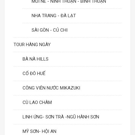
MŨI NÉ - NINH THUẬN - BÌNH THUẬN
NHA TRANG - ĐÀ LẠT
SÀI GÒN - CỦ CHI
TOUR HÀNG NGÀY
BÀ NÀ HILLS
CỐ ĐÔ HUẾ
CÔNG VIÊN NƯỚC MIKAZUKI
CÙ LAO CHÀM
LINH ỨNG- SƠN TRÀ -NGŨ HÀNH SƠN
MỸ SƠN- HỘI AN