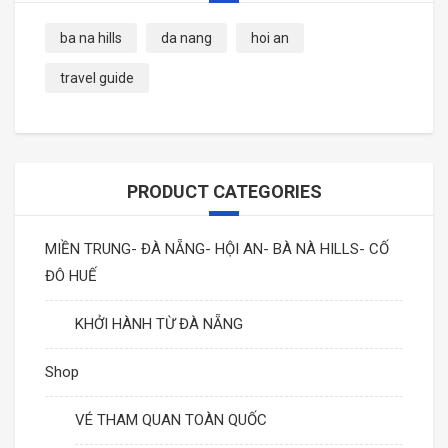
ba na hills
da nang
hoi an
travel guide
PRODUCT CATEGORIES
MIỀN TRUNG- ĐÀ NẴNG- HỘI AN- BÀ NÀ HILLS- CỐ
ĐÔ HUẾ
KHỞI HÀNH TỪ ĐÀ NẴNG
Shop
VÉ THAM QUAN TOÀN QUỐC