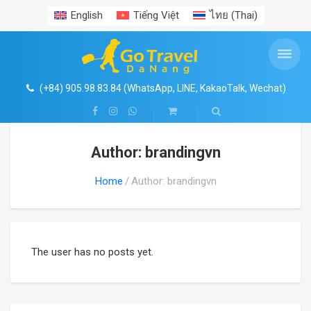
English
Tiếng Việt
ไทย
(
Thai
)
VÉ THAM QUAN TOÀN QUỐC
THÔNG TIN DU LỊCH
TOUR TRONG NƯỚC
TOUR ĐÔNG NAM Á
TOUR NƯỚC NGOÀI
TOUR HÀNG NGÀY
MIỀN TRUNG
MIỀN NAM
MIỀN NAM
MIỀN BẮC
MIỀN BẮC
THUÊ XE
CHÂU Á
Search
Shop
BÀ NÀ HILLS
MIỀN BẮC
HÀ NỘI CITYTOUR
CỐ ĐÔ HUẾ
PHÚ QUỐC
TOUR ĐÔNG NAM Á
LÀO
HÀN QUỐC
MIỀN BẮC
HÀ NỘI – CAO BẰNG – HÀ GIANG – HÀ NỘI
MŨI NÉ – NINH THUẬN – BÌNH THUẬN
TIN TỨC
VÉ THAM QUAN TOÀN QUỐC
HÀ NỘI VÀ LÂN CẬN
5
4
1
4
(+84) 905.98.83.84 (WhatsApp, LINE, KakaoTalk, Wechat)
VIN WONDERS NAM HỘI AN
MIỀN TRUNG
HẠ LONG – SAPA
HỒ CHÍ MINH (SÀI GÒN)
CHÂU Á
SINGAPORE
NHẬT BẢN
NHA TRANG – ĐÀ LẠT
KINH NGHIỆM DU LỊCH
HỒ CHÍ MINH VÀ LÂN CẬN
7
5
QUẢNG BÌNH – ĐỘNG PHONG NHA – ĐỘNG THIÊN ĐƯỜNG
MIỀN TRUNG- ĐÀ NẴNG- HỘI AN- BÀ NÀ HILLS- CỐ ĐÔ HUẾ
Author: brandingvn
CÔNG VIÊN NƯỚC MIKAZUKI
MIỀN NAM
NINH BÌNH – TAM CỐC – BÍCH ĐỘNG
NHA TRANG – ĐÀ LẠT
CẦN THƠ
CHÂU ÂU
THÁI LAN
TRUNG QUỐC
MIỀN NAM
SÀI GÒN – CỦ CHI
ĐỊA DANH
NHA TRANG – ĐÀ LẠT
5
4
Home
Author: brandingvn
SUỐI KHOÁNG NÓNG THẦN TÀI
CAO BẰNG – HÀ GIANG
BÌNH ĐỊNH – PHÚ YÊN
CÔN ĐẢO
CHÂU MỸ
MALAYSIA
ĐÀI LOAN
MEKONG DELTA
ẨM THỰC
PHÚ QUỐC
NGŨ HÀNH SƠN- HỘI AN
MAI CHÂU – MỘC CHÂU
TÂY NGUYÊN
MEKONG DELTA
CHÂU ÚC
DUBAI
VISA HỘ CHIẾU
The user has no posts yet.
LINH ỨNG- SƠN TRÀ -NGŨ HÀNH SƠN
MĂNG ĐEN
CHÂU PHI
MỸ SƠN- HỘI AN
MŨI NÉ – ĐỒI CÁT