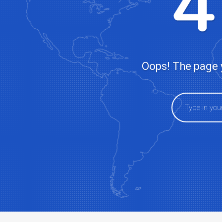
RỪNG DỪA BẢY MẪU- HỘI AN
CỐ ĐÔ HUẾ
Oops! The page y
CÙ LAO CHÀM