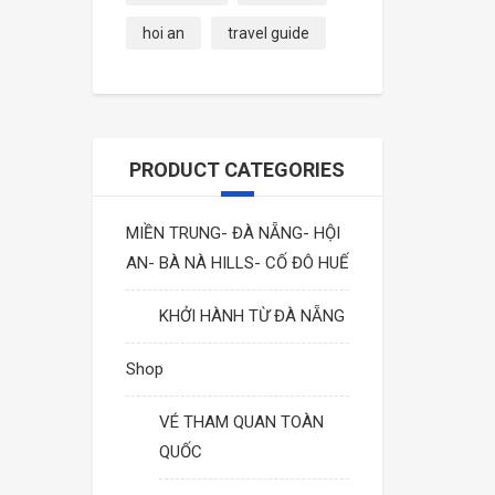
hoi an
travel guide
PRODUCT CATEGORIES
MIỀN TRUNG- ĐÀ NẴNG- HỘI
AN- BÀ NÀ HILLS- CỐ ĐÔ HUẾ
KHỞI HÀNH TỪ ĐÀ NẴNG
Shop
VÉ THAM QUAN TOÀN
QUỐC