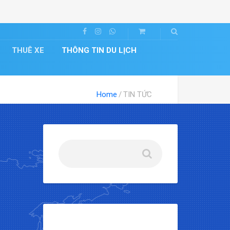
THUÊ XE
THÔNG TIN DU LỊCH
Home
TIN TỨC