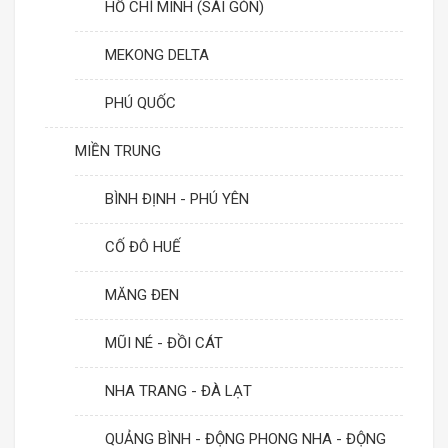
HỒ CHÍ MINH (SÀI GÒN)
MEKONG DELTA
PHÚ QUỐC
MIỀN TRUNG
BÌNH ĐỊNH - PHÚ YÊN
CỐ ĐÔ HUẾ
MĂNG ĐEN
MŨI NÉ - ĐỒI CÁT
NHA TRANG - ĐÀ LẠT
QUẢNG BÌNH - ĐỘNG PHONG NHA - ĐỘNG