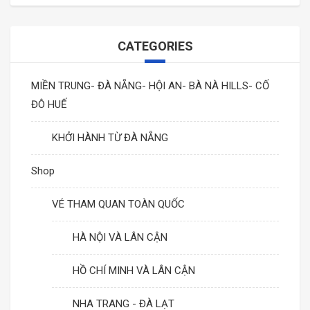
RỪNG DỪA BẢY MẪU- HỘI AN
CATEGORIES
CỐ ĐÔ HUẾ
MIỀN TRUNG- ĐÀ NẴNG- HỘI AN- BÀ NÀ HILLS- CỐ
CÙ LAO CHÀM
ĐÔ HUẾ
KHỞI HÀNH TỪ ĐÀ NẴNG
Shop
VÉ THAM QUAN TOÀN QUỐC
HÀ NỘI VÀ LÂN CẬN
HỒ CHÍ MINH VÀ LÂN CẬN
NHA TRANG - ĐÀ LẠT