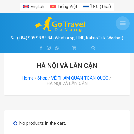
English
Tiếng Việt
ไทย
(
Thai
)
VÉ THAM QUAN TOÀN QUỐC
THÔNG TIN DU LỊCH
TOUR TRONG NƯỚC
TOUR ĐÔNG NAM Á
TOUR NƯỚC NGOÀI
TOUR HÀNG NGÀY
MIỀN TRUNG
MIỀN NAM
MIỀN NAM
MIỀN BẮC
MIỀN BẮC
THUÊ XE
CHÂU Á
Search
Shop
BÀ NÀ HILLS
MIỀN BẮC
HÀ NỘI CITYTOUR
CỐ ĐÔ HUẾ
PHÚ QUỐC
TOUR ĐÔNG NAM Á
LÀO
HÀN QUỐC
MIỀN BẮC
HÀ NỘI – CAO BẰNG – HÀ GIANG – HÀ NỘI
MŨI NÉ – NINH THUẬN – BÌNH THUẬN
TIN TỨC
VÉ THAM QUAN TOÀN QUỐC
HÀ NỘI VÀ LÂN CẬN
5
4
1
4
(+84) 905.98.83.84 (WhatsApp, LINE, KakaoTalk, Wechat)
VIN WONDERS NAM HỘI AN
MIỀN TRUNG
HẠ LONG – SAPA
HỒ CHÍ MINH (SÀI GÒN)
CHÂU Á
SINGAPORE
NHẬT BẢN
NHA TRANG – ĐÀ LẠT
KINH NGHIỆM DU LỊCH
HỒ CHÍ MINH VÀ LÂN CẬN
7
5
QUẢNG BÌNH – ĐỘNG PHONG NHA – ĐỘNG THIÊN ĐƯỜNG
MIỀN TRUNG- ĐÀ NẴNG- HỘI AN- BÀ NÀ HILLS- CỐ ĐÔ HUẾ
HÀ NỘI VÀ LÂN CẬN
CÔNG VIÊN NƯỚC MIKAZUKI
MIỀN NAM
NINH BÌNH – TAM CỐC – BÍCH ĐỘNG
NHA TRANG – ĐÀ LẠT
CẦN THƠ
CHÂU ÂU
THÁI LAN
TRUNG QUỐC
MIỀN NAM
SÀI GÒN – CỦ CHI
ĐỊA DANH
NHA TRANG – ĐÀ LẠT
5
4
Home
Shop
VÉ THAM QUAN TOÀN QUỐC
SUỐI KHOÁNG NÓNG THẦN TÀI
CAO BẰNG – HÀ GIANG
BÌNH ĐỊNH – PHÚ YÊN
CÔN ĐẢO
CHÂU MỸ
MALAYSIA
ĐÀI LOAN
MEKONG DELTA
ẨM THỰC
PHÚ QUỐC
HÀ NỘI VÀ LÂN CẬN
NGŨ HÀNH SƠN- HỘI AN
MAI CHÂU – MỘC CHÂU
TÂY NGUYÊN
MEKONG DELTA
CHÂU ÚC
DUBAI
VISA HỘ CHIẾU
LINH ỨNG- SƠN TRÀ -NGŨ HÀNH SƠN
MĂNG ĐEN
CHÂU PHI
No products in the cart.
MỸ SƠN- HỘI AN
MŨI NÉ – ĐỒI CÁT