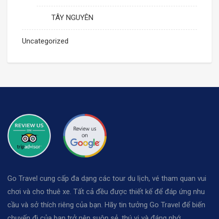
TÂY NGUYÊN
Uncategorized
Go Travel cung cấp đa dạng các tour du lịch, vé tham quan vui
chơi và cho thuê xe. Tất cả đều được thiết kế để đáp ứng nhu
cầu và sở thích riêng của bạn. Hãy tin tưởng Go Travel để biến
chuyến đi của bạn trở nên suôn sẻ, thú vị và đáng nhớ.