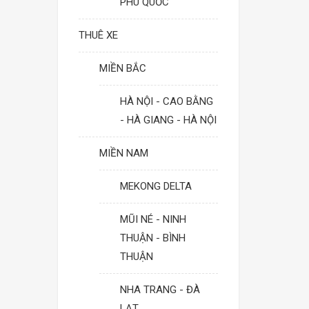
PHÚ QUỐC
THUÊ XE
MIỀN BẮC
HÀ NỘI - CAO BẰNG
- HÀ GIANG - HÀ NỘI
MIỀN NAM
MEKONG DELTA
MŨI NÉ - NINH
THUẬN - BÌNH
THUẬN
NHA TRANG - ĐÀ
LẠT