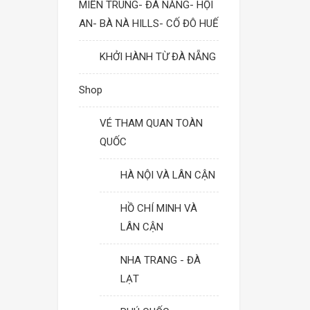
MIỀN TRUNG- ĐÀ NẴNG- HỘI
AN- BÀ NÀ HILLS- CỐ ĐÔ HUẾ
KHỞI HÀNH TỪ ĐÀ NẴNG
Shop
VÉ THAM QUAN TOÀN
QUỐC
HÀ NỘI VÀ LÂN CẬN
HỒ CHÍ MINH VÀ
LÂN CẬN
NHA TRANG - ĐÀ
LẠT