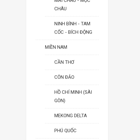
MAI CHÂU - MỘC
CHÂU
NINH BÌNH - TAM
CỐC - BÍCH ĐỘNG
MIỀN NAM
CẦN THƠ
CÔN ĐẢO
HỒ CHÍ MINH (SÀI
GÒN)
MEKONG DELTA
PHÚ QUỐC