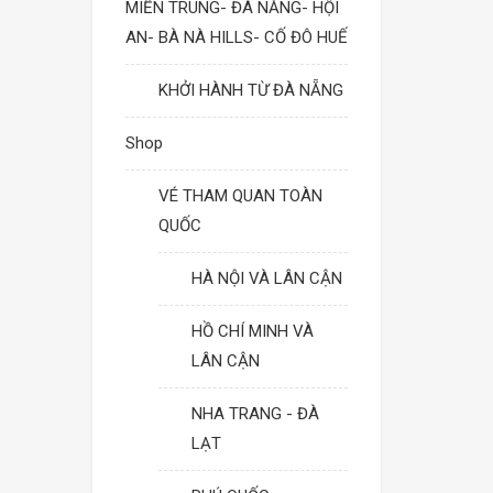
MIỀN TRUNG- ĐÀ NẴNG- HỘI
AN- BÀ NÀ HILLS- CỐ ĐÔ HUẾ
KHỞI HÀNH TỪ ĐÀ NẴNG
Shop
VÉ THAM QUAN TOÀN
QUỐC
HÀ NỘI VÀ LÂN CẬN
HỒ CHÍ MINH VÀ
LÂN CẬN
NHA TRANG - ĐÀ
LẠT