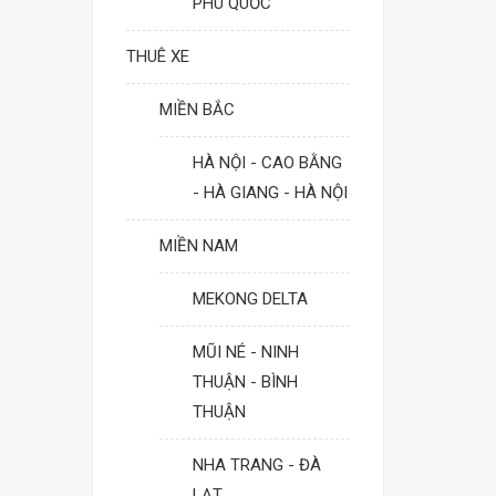
PHÚ QUỐC
THUÊ XE
MIỀN BẮC
HÀ NỘI - CAO BẰNG
- HÀ GIANG - HÀ NỘI
MIỀN NAM
MEKONG DELTA
MŨI NÉ - NINH
THUẬN - BÌNH
THUẬN
NHA TRANG - ĐÀ
LẠT