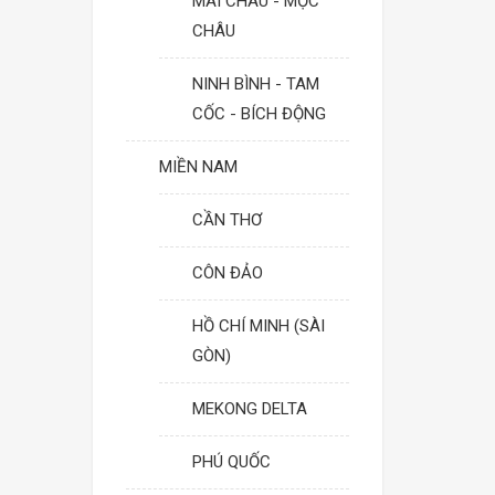
MAI CHÂU - MỘC
CHÂU
NINH BÌNH - TAM
CỐC - BÍCH ĐỘNG
MIỀN NAM
CẦN THƠ
CÔN ĐẢO
HỒ CHÍ MINH (SÀI
GÒN)
MEKONG DELTA
PHÚ QUỐC