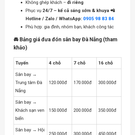
Không ghép khách –
đi riêng
Phục vụ
24/7 – kể cả sáng sớm & khuya 📲
Hotline / Zalo / WhatsApp:
0905 98 83 84
Phù hợp: gia đình, nhóm bạn, khách công tác
🚘 Bảng giá đưa đón sân bay Đà Nẵng (tham
khảo)
Tuyến
4 chỗ
7 chỗ
16 chỗ
Sân bay →
Trung tâm Đà
120.000đ
170.000đ
300.000đ
Nẵng
Sân bay →
Khách sạn ven
150.000đ
200.000đ
350.000đ
biển
Sân bay → Hội
250.000đ
300.000đ
450.000đ