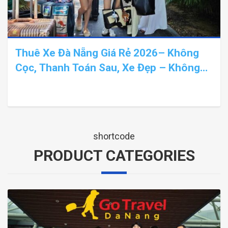
Thuê Xe Đà Nẵng Giá Rẻ 2026– Không
Cọc, Thanh Toán Sau, Xe Đẹp – Không
Phát Sinh
shortcode
PRODUCT CATEGORIES