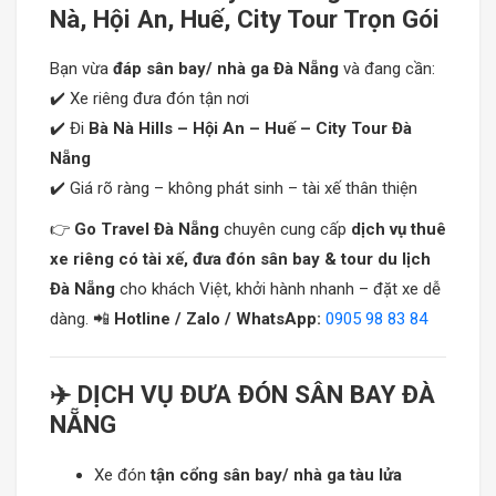
Nà, Hội An, Huế, City Tour Trọn Gói
Bạn vừa
đáp sân bay/ nhà ga Đà Nẵng
và đang cần:
✔️ Xe riêng đưa đón tận nơi
✔️ Đi
Bà Nà Hills – Hội An – Huế – City Tour Đà
Nẵng
✔️ Giá rõ ràng – không phát sinh – tài xế thân thiện
👉
Go Travel Đà Nẵng
chuyên cung cấp
dịch vụ thuê
xe riêng có tài xế, đưa đón sân bay & tour du lịch
Đà Nẵng
cho khách Việt, khởi hành nhanh – đặt xe dễ
dàng. 📲
Hotline / Zalo / WhatsApp:
0905 98 83 84
✈️ DỊCH VỤ ĐƯA ĐÓN SÂN BAY ĐÀ
NẴNG
Xe đón
tận cổng sân bay/ nhà ga tàu lửa