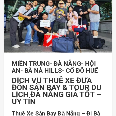
MIỀN TRUNG- ĐÀ NẴNG- HỘI
AN- BÀ NÀ HILLS- CỐ ĐÔ HUẾ
DỊCH VỤ THUÊ XE ĐƯA
ĐÓN SÂN BAY & TOUR DU
LỊCH ĐÀ NẴNG GIÁ TỐT –
UY TÍN
Thuê Xe Sân Bay Đà Nẵng – Đi Bà