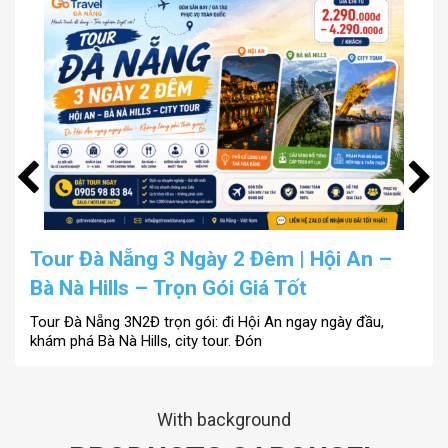
RỪNG DỪA BẢY MẪU- HỘI AN
CỐ ĐÔ HUẾ
CÙ LAO CHÀM
Tour Đà Nẵng 3 Ngày 2 Đêm | Hội An –
Bà Nà Hills – Trọn Gói Giá Tốt
Tour Đà Nẵng 3N2Đ trọn gói: đi Hội An ngay ngày đầu,
khám phá Bà Nà Hills, city tour. Đón
With background