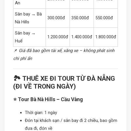
An
Sân bay → Bà
300.000đ
350.000đ
550.000đ
Nà Hills
Sân bay →
1.200.000đ
1.400.000đ
1.800.000đ
Huế
📌
Giá đã bao gồm tài xế, xăng xe – không phát sinh
chi phí ẩn
🏞️ THUÊ XE ĐI TOUR TỪ ĐÀ NẴNG
(ĐI VỀ TRONG NGÀY)
⭐ Tour Bà Nà Hills – Cầu Vàng
Thời gian: 1 ngày
Đón tại khách sạn / sân bay đi 2 chiều, bao gồm
đưa đi, đón về