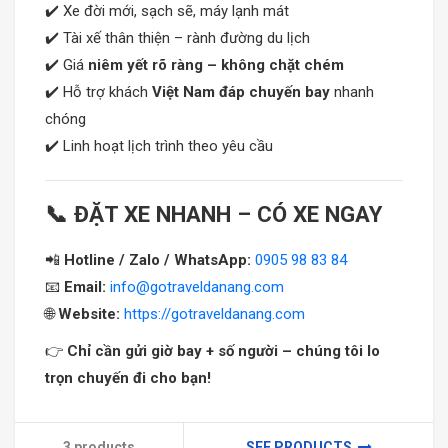
✔️ Xe đời mới, sạch sẽ, máy lạnh mát
✔️ Tài xế thân thiện – rành đường du lịch
✔️ Giá
niêm yết rõ ràng – không chặt chém
✔️ Hỗ trợ khách
Việt Nam đáp chuyến bay
nhanh
chóng
✔️ Linh hoạt lịch trình theo yêu cầu
📞 ĐẶT XE NHANH – CÓ XE NGAY
📲
Hotline / Zalo / WhatsApp:
0905 98 83 84
📧
Email:
info@gotraveldanang.com
🌐
Website:
https://gotraveldanang.com
👉
Chỉ cần gửi giờ bay + số người – chúng tôi lo
trọn chuyến đi cho bạn!
3 products
SEE PRODUCTS