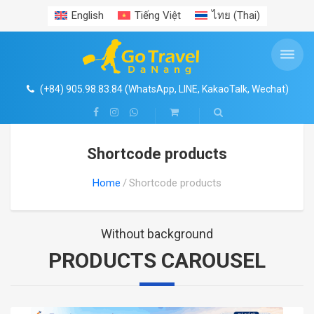
English
Tiếng Việt
ไทย
(
Thai
)
VÉ THAM QUAN TOÀN QUỐC
THÔNG TIN DU LỊCH
TOUR TRONG NƯỚC
TOUR ĐÔNG NAM Á
TOUR NƯỚC NGOÀI
TOUR HÀNG NGÀY
MIỀN TRUNG
MIỀN NAM
MIỀN NAM
MIỀN BẮC
MIỀN BẮC
THUÊ XE
CHÂU Á
Search
Shop
BÀ NÀ HILLS
MIỀN BẮC
HÀ NỘI CITYTOUR
CỐ ĐÔ HUẾ
PHÚ QUỐC
TOUR ĐÔNG NAM Á
LÀO
HÀN QUỐC
MIỀN BẮC
HÀ NỘI – CAO BẰNG – HÀ GIANG – HÀ NỘI
MŨI NÉ – NINH THUẬN – BÌNH THUẬN
TIN TỨC
VÉ THAM QUAN TOÀN QUỐC
HÀ NỘI VÀ LÂN CẬN
5
4
1
4
(+84) 905.98.83.84 (WhatsApp, LINE, KakaoTalk, Wechat)
VIN WONDERS NAM HỘI AN
MIỀN TRUNG
HẠ LONG – SAPA
HỒ CHÍ MINH (SÀI GÒN)
CHÂU Á
SINGAPORE
NHẬT BẢN
NHA TRANG – ĐÀ LẠT
KINH NGHIỆM DU LỊCH
HỒ CHÍ MINH VÀ LÂN CẬN
7
5
QUẢNG BÌNH – ĐỘNG PHONG NHA – ĐỘNG THIÊN ĐƯỜNG
MIỀN TRUNG- ĐÀ NẴNG- HỘI AN- BÀ NÀ HILLS- CỐ ĐÔ HUẾ
Shortcode products
CÔNG VIÊN NƯỚC MIKAZUKI
MIỀN NAM
NINH BÌNH – TAM CỐC – BÍCH ĐỘNG
NHA TRANG – ĐÀ LẠT
CẦN THƠ
CHÂU ÂU
THÁI LAN
TRUNG QUỐC
MIỀN NAM
SÀI GÒN – CỦ CHI
ĐỊA DANH
NHA TRANG – ĐÀ LẠT
5
4
Home
Shortcode products
SUỐI KHOÁNG NÓNG THẦN TÀI
CAO BẰNG – HÀ GIANG
BÌNH ĐỊNH – PHÚ YÊN
CÔN ĐẢO
CHÂU MỸ
MALAYSIA
ĐÀI LOAN
MEKONG DELTA
ẨM THỰC
PHÚ QUỐC
NGŨ HÀNH SƠN- HỘI AN
MAI CHÂU – MỘC CHÂU
TÂY NGUYÊN
MEKONG DELTA
CHÂU ÚC
DUBAI
VISA HỘ CHIẾU
Without background
PRODUCTS CAROUSEL
LINH ỨNG- SƠN TRÀ -NGŨ HÀNH SƠN
MĂNG ĐEN
CHÂU PHI
MỸ SƠN- HỘI AN
MŨI NÉ – ĐỒI CÁT