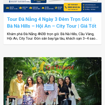
Tour Đà Nẵng 4 Ngày 3 Đêm Trọn Gói |
Bà Nà Hills – Hội An – City Tour | Giá Tốt
Khám phá Đà Nẵng 4N3Đ trọn gói: Bà Nà Hills, Cầu Vàng,
Hội An, City Tour. Đón sân bay/ga tàu, khách sạn 3–4 sao,
giá từ 2.990.000đ. Đặt ngay hôm nay!